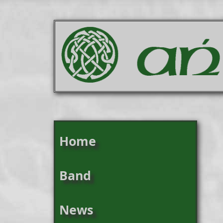
Home
Band
News