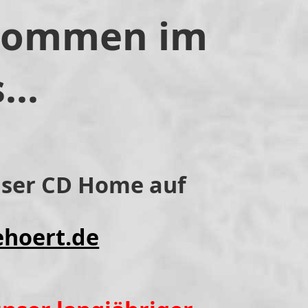
lkommen im
...
nser CD Home auf
hoert.de